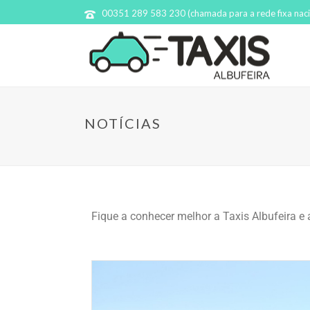
00351 289 583 230 (chamada para a rede fixa naci
NOTÍCIAS
Fique a conhecer melhor a Taxis Albufeira e