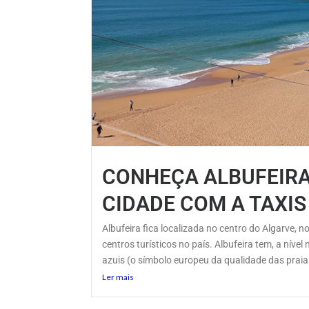
CONHEÇA ALBUFEIRA
CIDADE COM A TAXIS
Albufeira fica localizada no centro do Algarve, n
centros turísticos no país. Albufeira tem, a nív
azuis (o símbolo europeu da qualidade das praias
Ler mais