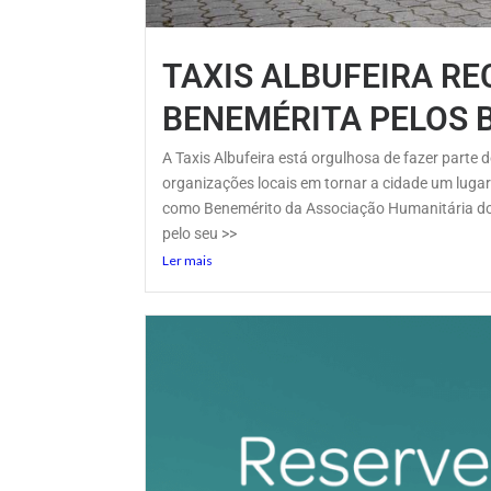
TAXIS ALBUFEIRA R
BENEMÉRITA PELOS 
A Taxis Albufeira está orgulhosa de fazer parte
organizações locais em tornar a cidade um lugar
como Benemérito da Associação Humanitária do
pelo seu >>
Ler mais